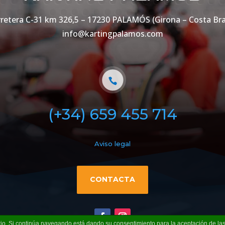
retera C-31 km 326,5 – 17230 PALAMÓS (Girona – Costa Bra
info@kartingpalamos.com
(+34) 659 455 714
Aviso legal
CONTACTA
uario. Si continúa navegando está dando su consentimiento para la aceptación de l